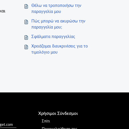
Θέλω να τροποποιήσω την
και
παραγγελία μου
Πώς μπορώ να ακυρώσω την
παραγγελία μου;
Σφάλματα παραγγελίας
Χρειάζομαι διευκρινίσεις για το
τιμολόγιο μου
Χρήσιμοι Σύνδεσμοι
Σπίτι
oget.com