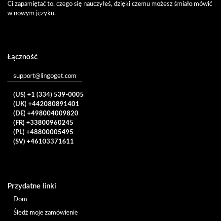
Ci zapamiętać to, czego się nauczyłeś, dzięki czemu możesz śmiało mówić
w nowym języku.
Łączność
support@lingoget.com
(US) +1 (334) 539-0005
(UK) +442080891401
(DE) +498004009820
(FR) +33800960245
(PL) +48800005495
(SV) +46103371611
Przydatne linki
Dom
Śledź moje zamówienie