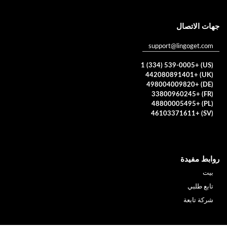
جهات الاتصال
support@lingoget.com
(US) +1 (334) 539-0005
(UK) +442080891401
(DE) +498004009820
(FR) +33800960245
(PL) +48800005495
(SV) +46103371611
روابط مفيدة
بيت
تابع طلبي
شركة تابعة