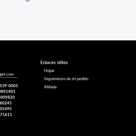
Enlaces útiles
Hogar
oget.com
Seguimiento de mi pedido
) 539-0005
Afiliada
0891401
4009820
960245
005495
371611