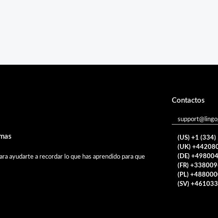
Contactos
support@ling
omas
(US) +1 (334
(UK) +44208
(DE) +49800
ra ayudarte a recordar lo que has aprendido para que
(FR) +33800
(PL) +48800
(SV) +46103