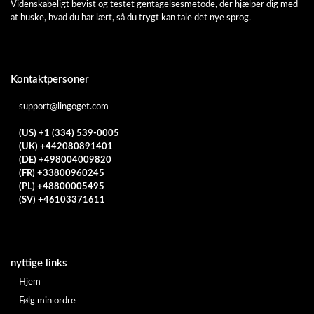
Videnskabeligt bevist og testet gentagelsesmetode, der hjælper dig med
at huske, hvad du har lært, så du trygt kan tale det nye sprog.
Kontaktpersoner
support@lingoget.com
(US) +1 (334) 539-0005
(UK) +442080891401
(DE) +498004009820
(FR) +33800960245
(PL) +48800005495
(SV) +46103371611
nyttige links
Hjem
Følg min ordre