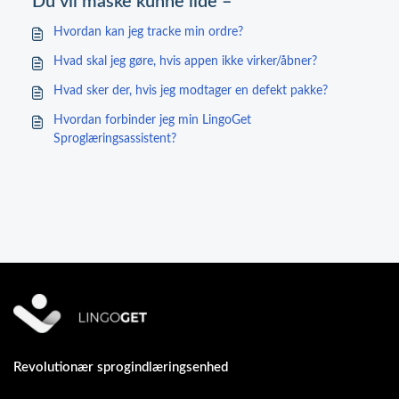
Du vil måske kunne lide –
Hvordan kan jeg tracke min ordre?
Hvad skal jeg gøre, hvis appen ikke virker/åbner?
Hvad sker der, hvis jeg modtager en defekt pakke?
Hvordan forbinder jeg min LingoGet
Sproglæringsassistent?
Revolutionær sprogindlæringsenhed