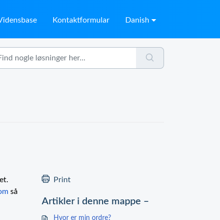
Vidensbase
Kontaktformular
Danish
et.
Print
com
så
Artikler i denne mappe –
Hvor er min ordre?