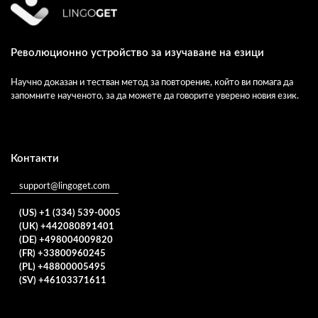
Революционно устройство за изучаване на езици
Научно доказан и тестван метод за повторение, който ви помага да
запомните наученото, за да можете да говорите уверено новия език.
Контакти
support@lingoget.com
(US) +1 (334) 539-0005
(UK) +442080891401
(DE) +498004009820
(FR) +33800960245
(PL) +48800005495
(SV) +46103371611