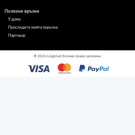
Полезни връзки
У дома
Проследете моята поръчка
Партньор
®
2026 LingoGet Всички права запазени.