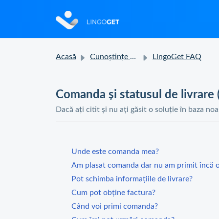
Acasă
Cunoștințe de bază
LingoGet FAQ
Comanda și statusul de livrare 
Dacă ați citit și nu ați găsit o soluție în baza no
Unde este comanda mea?
Am plasat comanda dar nu am primit încă o
Pot schimba informațiile de livrare?
Cum pot obține factura?
Când voi primi comanda?