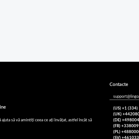
Contacte
support@ling
ine
(US) +1 (334
(UK) +44208
(DE) +49800
ajuta să vă amintiți ceea ce ați învățat, astfel încât să
(FR) +33800
(PL) +48800
(SV) +46103