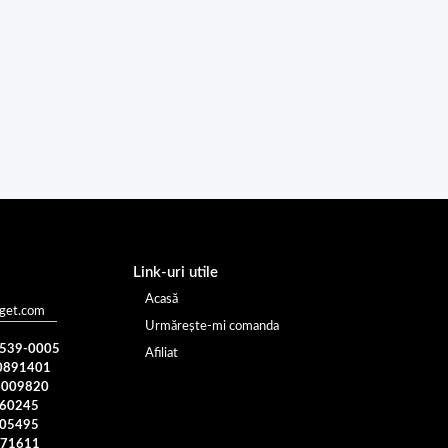
Link-uri utile
Acasă
oget.com
Urmărește-mi comanda
) 539-0005
Afiliat
0891401
4009820
960245
005495
371611