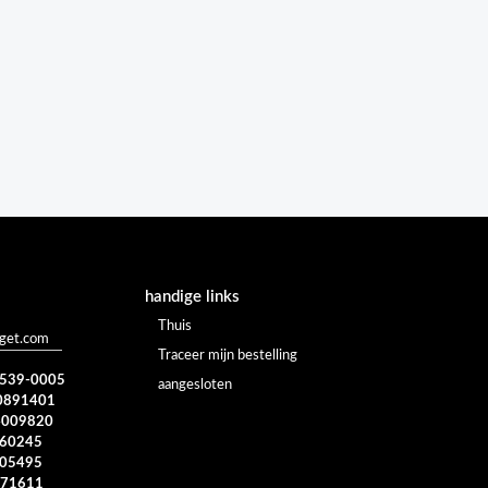
handige links
Thuis
oget.com
Traceer mijn bestelling
) 539-0005
aangesloten
0891401
4009820
960245
005495
371611