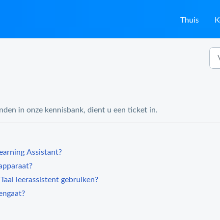
Thuis
K
nden in onze kennisbank, dient u een ticket in.
earning Assistant?
-apparaat?
aal leerassistent gebruiken?
engaat?