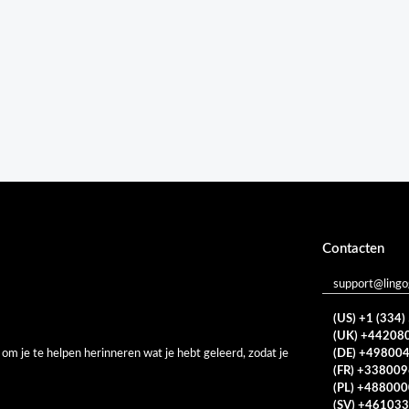
Contacten
support@ling
(US) +1 (334
(UK) +44208
(DE) +49800
 je te helpen herinneren wat je hebt geleerd, zodat je
(FR) +33800
(PL) +48800
(SV) +46103